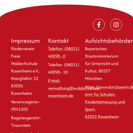
Impressum
Kontakt
Aufsichtsbehörde
Förderverein
Telefon: (08031)
Bayerisches
Freie
40098 - 0
Staatsministerium
Waldorfschule
für Unterricht und
Telefax: (08031)
Rosenheim e.V.,
Kultus, 80327
40098 - 10
Mangfallstr. 53
München
E-Mail:
83026
https://www.km.bayern.d
verwaltung@waldorfschule-
Rosenheim
Amt für Schulen,
rosenheim.de
Vereinsregister:
Kinderbetreuung und
VR41102
Sport,
83022 Rosenheim
Registergericht:
Traunstein