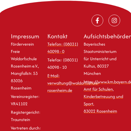
Impressum
Kontakt
Aufsichtsbehörde
Förderverein
Telefon: (08031)
Bayerisches
Freie
40098 - 0
Staatsministerium
Waldorfschule
für Unterricht und
Telefax: (08031)
Rosenheim e.V.,
Kultus, 80327
40098 - 10
Mangfallstr. 53
München
E-Mail:
83026
https://www.km.bayern.d
verwaltung@waldorfschule-
Rosenheim
Amt für Schulen,
rosenheim.de
Vereinsregister:
Kinderbetreuung und
VR41102
Sport,
83022 Rosenheim
Registergericht:
Traunstein
Vertreten durch: