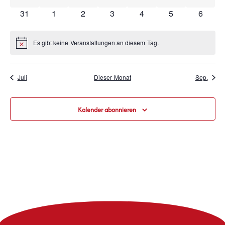
0 Veranstaltungen
0 Veranstaltungen
0 Veranstaltungen
0 Veranstaltungen
0 Veranstaltungen
0 Veranstaltun
0 Veran
31
1
2
3
4
5
6
Es gibt keine Veranstaltungen an diesem Tag.
Hinweis
Juli
Dieser Monat
Sep.
Kalender abonnieren