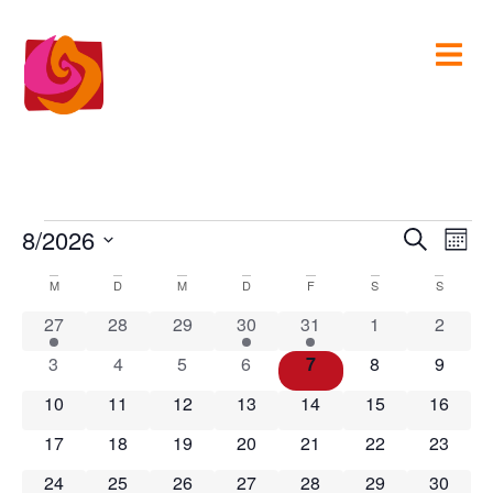
Verans
Ver
8/2026
Suche
Monat
Datum
Ans
Suche
Kalender
wählen.
M
D
M
D
F
S
S
Nav
und
1 Veranstaltung
0 Veranstaltungen
0 Veranstaltungen
1 Veranstaltung
1 Veranstaltung
0 Veranstaltun
0 Veran
von
27
28
29
30
31
1
2
Ansicht
Veranstaltungen
0 Veranstaltungen
0 Veranstaltungen
0 Veranstaltungen
0 Veranstaltungen
0 Veranstaltungen
0 Veranstaltun
0 Veran
3
4
5
6
7
8
9
Naviga
0 Veranstaltungen
0 Veranstaltungen
0 Veranstaltungen
0 Veranstaltungen
0 Veranstaltungen
0 Veranstaltung
0 Veran
10
11
12
13
14
15
16
0 Veranstaltungen
0 Veranstaltungen
0 Veranstaltungen
0 Veranstaltungen
0 Veranstaltungen
0 Veranstaltung
0 Veran
17
18
19
20
21
22
23
0 Veranstaltungen
0 Veranstaltungen
0 Veranstaltungen
0 Veranstaltungen
0 Veranstaltungen
0 Veranstaltung
0 Veran
24
25
26
27
28
29
30