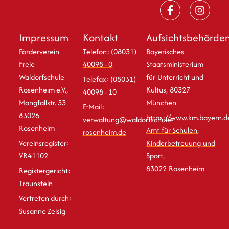
Impressum
Kontakt
Aufsichtsbehörde
Förderverein
Telefon: (08031)
Bayerisches
Freie
40098 - 0
Staatsministerium
Waldorfschule
für Unterricht und
Telefax: (08031)
Rosenheim e.V.,
Kultus, 80327
40098 - 10
Mangfallstr. 53
München
E-Mail:
83026
https://www.km.bayern.d
verwaltung@waldorfschule-
Rosenheim
Amt für Schulen,
rosenheim.de
Vereinsregister:
Kinderbetreuung und
VR41102
Sport,
83022 Rosenheim
Registergericht:
Traunstein
Vertreten durch:
Susanne Zeisig