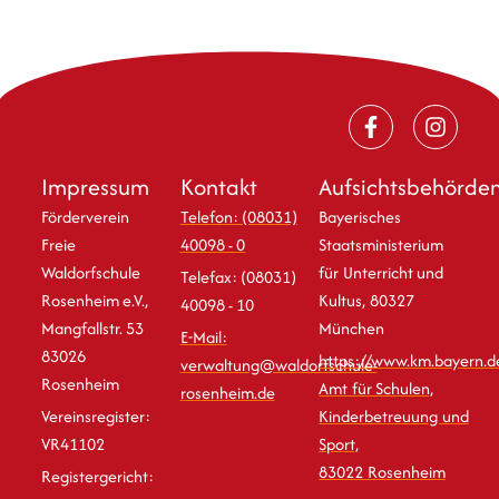
Impressum
Kontakt
Aufsichtsbehörde
Förderverein
Telefon: (08031)
Bayerisches
Freie
40098 - 0
Staatsministerium
Waldorfschule
für Unterricht und
Telefax: (08031)
Rosenheim e.V.,
Kultus, 80327
40098 - 10
Mangfallstr. 53
München
E-Mail:
83026
https://www.km.bayern.d
verwaltung@waldorfschule-
Rosenheim
Amt für Schulen,
rosenheim.de
Vereinsregister:
Kinderbetreuung und
VR41102
Sport,
83022 Rosenheim
Registergericht: