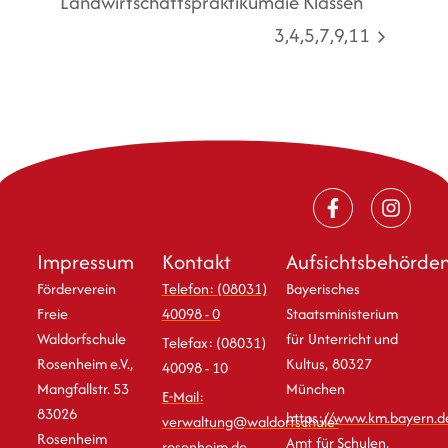
Landwirtschaftspraktikum
die Klassen
3,4,5,7,9,11
Impressum
Kontakt
Aufsichtsbehörde
Förderverein
Telefon: (08031)
Bayerisches
Freie
40098 - 0
Staatsministerium
Waldorfschule
für Unterricht und
Telefax: (08031)
Rosenheim e.V.,
Kultus, 80327
40098 - 10
Mangfallstr. 53
München
E-Mail:
83026
https://www.km.bayern.d
verwaltung@waldorfschule-
Rosenheim
Amt für Schulen,
rosenheim.de