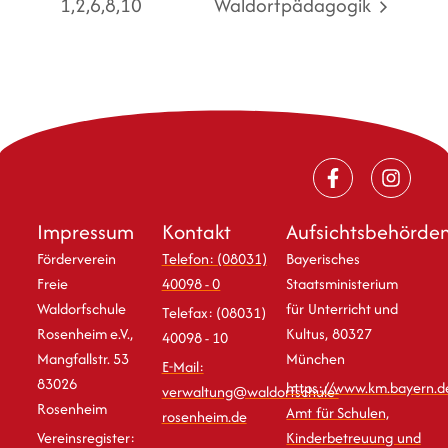
1,2,6,8,10
Waldorfpädagogik
Impressum
Kontakt
Aufsichtsbehörde
Förderverein
Telefon: (08031)
Bayerisches
Freie
40098 - 0
Staatsministerium
Waldorfschule
für Unterricht und
Telefax: (08031)
Rosenheim e.V.,
Kultus, 80327
40098 - 10
Mangfallstr. 53
München
E-Mail:
83026
https://www.km.bayern.d
verwaltung@waldorfschule-
Rosenheim
Amt für Schulen,
rosenheim.de
Vereinsregister:
Kinderbetreuung und