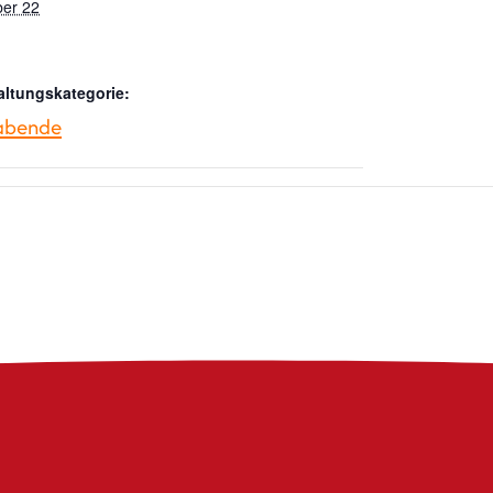
er 22
altungskategorie:
nabende