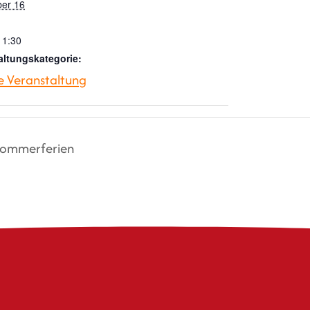
er 16
11:30
altungskategorie:
e Veranstaltung
 Sommerferien