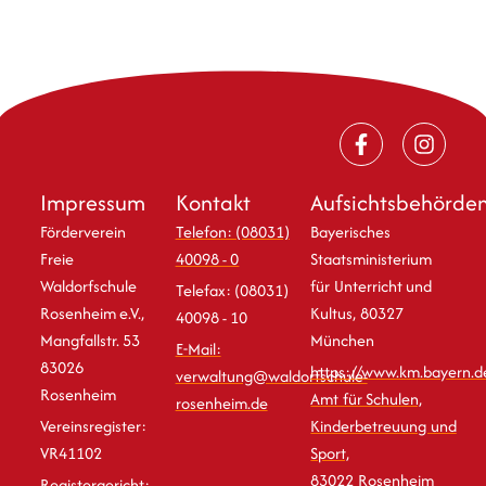
Impressum
Kontakt
Aufsichtsbehörde
Förderverein
Telefon: (08031)
Bayerisches
Freie
40098 - 0
Staatsministerium
Waldorfschule
für Unterricht und
Telefax: (08031)
Rosenheim e.V.,
Kultus, 80327
40098 - 10
Mangfallstr. 53
München
E-Mail:
83026
https://www.km.bayern.d
verwaltung@waldorfschule-
Rosenheim
Amt für Schulen,
rosenheim.de
Vereinsregister:
Kinderbetreuung und
VR41102
Sport,
83022 Rosenheim
Registergericht: