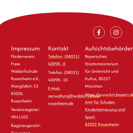
Impressum
Kontakt
Aufsichtsbehörde
Förderverein
Telefon: (08031)
Bayerisches
Freie
40098 - 0
Staatsministerium
Waldorfschule
für Unterricht und
Telefax: (08031)
Rosenheim e.V.,
Kultus, 80327
40098 - 10
Mangfallstr. 53
München
E-Mail:
83026
https://www.km.bayern.d
verwaltung@waldorfschule-
Rosenheim
Amt für Schulen,
rosenheim.de
Vereinsregister:
Kinderbetreuung und
VR41102
Sport,
83022 Rosenheim
Registergericht:
Traunstein