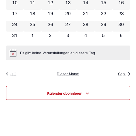
Naviga
0 Veranstaltungen
0 Veranstaltungen
0 Veranstaltungen
0 Veranstaltungen
0 Veranstaltungen
0 Veranstaltung
0 Veran
10
11
12
13
14
15
16
0 Veranstaltungen
0 Veranstaltungen
0 Veranstaltungen
0 Veranstaltungen
0 Veranstaltungen
0 Veranstaltung
0 Veran
17
18
19
20
21
22
23
0 Veranstaltungen
0 Veranstaltungen
0 Veranstaltungen
0 Veranstaltungen
0 Veranstaltungen
0 Veranstaltung
0 Veran
24
25
26
27
28
29
30
0 Veranstaltungen
0 Veranstaltungen
0 Veranstaltungen
0 Veranstaltungen
0 Veranstaltungen
0 Veranstaltun
0 Veran
31
1
2
3
4
5
6
Es gibt keine Veranstaltungen an diesem Tag.
Hinweis
Juli
Dieser Monat
Sep.
Kalender abonnieren