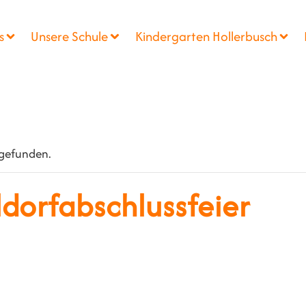
s
Unsere Schule
Kindergarten Hollerbusch
tgefunden.
ldorfabschlussfeier