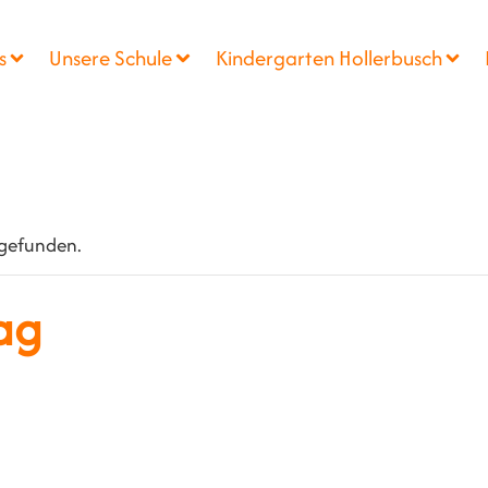
s
Unsere Schule
Kindergarten Hollerbusch
tgefunden.
ag